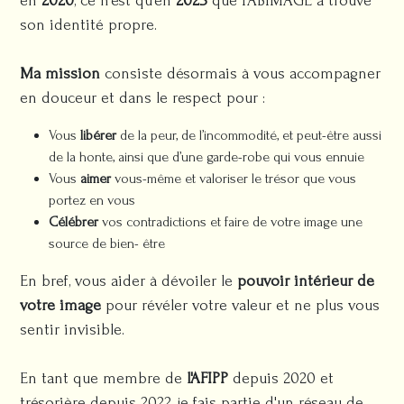
en
2020
, ce n’est qu’en
2023
que FABIMAGE a trouvé
son identité propre.
Ma mission
consiste désormais à vous accompagner
en douceur et dans le respect pour :
Vous
libérer
de la peur, de l’incommodité, et peut-être aussi
de la honte, ainsi que d’une garde-robe qui vous ennuie
Vous
aimer
vous-même et valoriser le trésor que vous
portez en vous
Célébrer
vos contradictions et faire de votre image une
source de bien- être
En bref, vous aider à dévoiler le
pouvoir intérieur de
votre image
pour révéler votre valeur et ne plus vous
sentir invisible.
En tant que membre de
l'AFIPP
depuis 2020 et
trésorière depuis 2022, je fais partie d'un réseau de