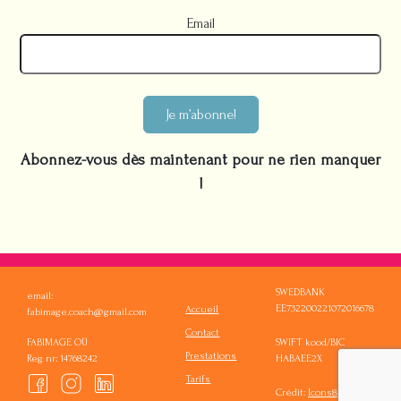
Email
Je m’abonne!
Abonnez-vous dès maintenant pour ne rien manquer
!
SWEDBANK
email:
EE732200221072016678
Accueil
fabimage.coach@gmail.com
Contact
FABIMAGE OÜ
SWIFT kood/BIC
Prestations
Reg nr: 14768242
HABAEE2X
Tarifs
Crédit:
Icons8