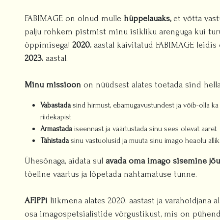
FABIMAGE on olnud mulle
hüppelauaks,
et võtta vast
palju rohkem pistmist minu isikliku arenguga kui tu
õppimisega!
2020.
aastal käivitatud FABIMAGE leidis 
2023.
aastal.
Minu missioon
on nüüdsest alates toetada sind hellalt
Vabastada
sind hirmust, ebamugavustundest ja võib-olla ka h
riidekapist
Armastada
iseennast ja väärtustada sinu sees olevat aaret
Tähistada
sinu vastuolusid ja muuta sinu imago heaolu allik
Ühesõnaga, aidata sul
avada oma imago sisemine jõu
tõeline väärtus ja lõpetada nähtamatuse tunne.
AFIPPi
liikmena alates 2020. aastast ja varahoidjana al
osa imagospetsialistide võrgustikust, mis on pühend