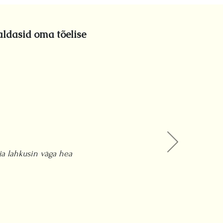
aldasid oma tõelise
ja lahkusin väga hea