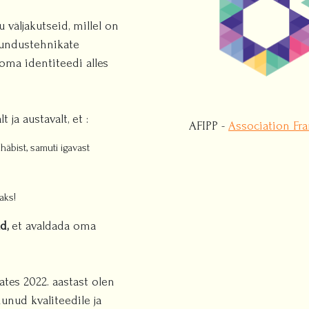
u väljakutseid, millel on
rundustehnikate
oma identiteedi alles
 ja austavalt, et :
AFIPP -
Association Fra
äbist, samuti igavast
aks!
d,
et avaldada oma
ates 2022. aastast olen
unud kvaliteedile ja