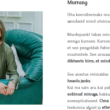
Murrang
Üha keerulisemaks muu
ajendasid mind otsima
Murdepunkt tabas mind 2
arengu kursuse. Kursu
et see peegeldab Fabien
muutustele. See arusaa
dikteeris hirm, et mind
See avastus võimaldas
heaolu jaoks.
Kui ma sain aru, kui pa
sobinud minuga,
hakkas
enesepiiratusest.
Oma g
teekonna algust ja
ette