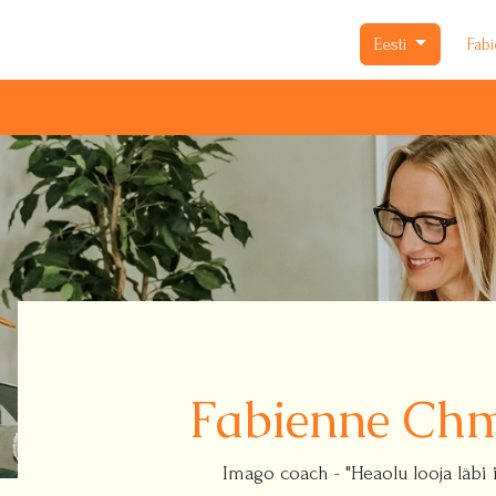
Eesti
Fab
Fabienne Ch
Imago coach - "Heaolu looja läbi