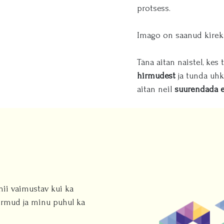
protsess.
Imago on saanud kirek
Täna aitan naistel, ke
hirmudest
ja tunda uhk
aitan neil
suurendada en
nii vaimustav kui ka
 hirmud ja minu puhul ka