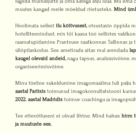
lugeda muinasjutte ja oma kätega asju luua. Mu ema õ
muutes kangad meile mõeldud riietusteks.
Mind ümbr
Hoolimata sellest
ilu köitvusest,
otsustasin õppida ma
hotelliteenindust, mis tõi kaasa töö sellistes valdk
raamatupidamine Prantsuse saatkonnas Tallinnas ja 
üliõpilaskodus. See ametirada aitas mul arendada
la
kaugel olevaid andeid,
nagu täpsus, analüüsivõime, m
organiseerimisvõime.
Minu tõeline sukeldumine imagomaailma tuli palju hi
aastal Pariisis
toimunud imagokonsultatsiooni kursuse
2022. aastal Madridis
toimuv coachingu ja imagopsüh
Tee ettevõtluseni ei olnud lihtne. Mind halvas
hirm 
ja muutuste ees.