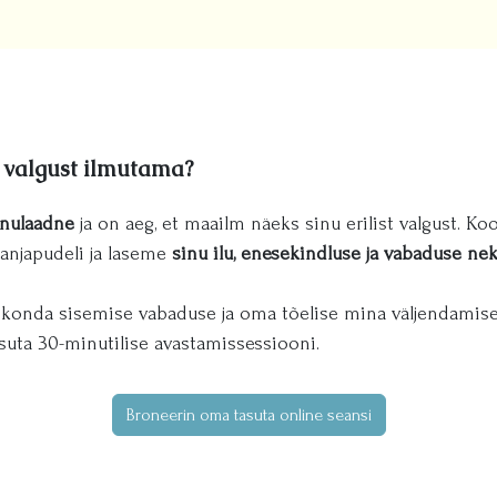
 valgust ilmutama?
inulaadne
ja on aeg, et maailm näeks sinu erilist valgust. Ko
anjapudeli ja laseme
sinu ilu, enesekindluse ja vabaduse nek
konda sisemise vabaduse ja oma tõelise mina väljendamise
suta 30-minutilise avastamissessiooni.
Broneerin oma tasuta online seansi