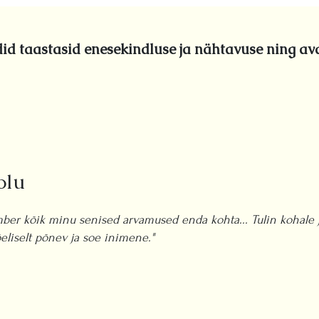
id taastasid enesekindluse ja nähtavuse ning av
olu
mber kõik minu senised arvamused enda kohta... Tulin kohale 
eliselt põnev ja soe inimene."