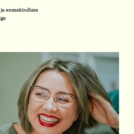
 ja enesekindluse
iga