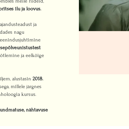
mbles meile riideid,
itses ilu ja loovus.
jandusteadust ja
ondades nagu
teenindusjuhtimine
psepõlveunistustest
õtlemine ja eelkõige
ljem, alustasin
2018.
ga, millele järgnes
holoogia kursus.
tundmatuse, nähtavuse