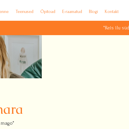
ienne
Teenused
Õpitoad
E-raamatud
Blogi
Kontakt
"Reis ilu südamesse : Pari
mara
 imago"