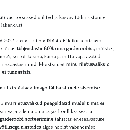
tuvad tööalased suhted ja kasvav tüdimustunne
 lahendust.
022. aastal, kui ma läbisin isikliku ja erialase
se lõpus
tühjendasin 80% oma garderoobist,
mõistes,
ne'i, kes oli tõsine, kaine ja mitte väga avatud
m vabastas mind. Mõistsin, et
minu riietusvalikuid
 ei tunnustata.
 mul kinnistada
imago tähtsust meie sisemise
lju
mu riietusvalikud peegeldasid mudelit, mis ei
in välja tulema oma tagasihoidlikkusest ja
arderoobi sorteerimine
tähistas eneseavastuse
võtlusega alustades
algas häbist vabanemise