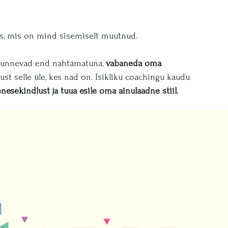
s, mis on mind sisemiselt muutnud.
s tunnevad end nähtamatuna,
vabaneda oma
ust selle üle, kes nad on. Isikliku coachingu kaudu
esekindlust ja tuua esile oma ainulaadne stiil.