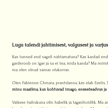
Lugu talendi jahtimisest, valgusest ja varjus
Kas tunned end sageli nähtamatuna? Kas kardad end
garderoob on igav ja sa ei tea, mida kanda? Ma mõist
ma olen olnud samas olukorras.
Olen Fabienne Chmara, prantslanna, kes elab Eestis, 
minu maailma, kus kohtuvad imago, eneseteadvus ja 
Väikese tüdrukuna olin häbelik ja tagasihoidlik. Ma a