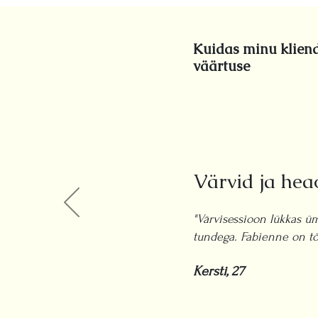
Kuidas minu kliend
väärtuse
Värvid ja hea
"Värvisessioon lükkas ü
tundega. Fabienne on tõ
Kersti, 27