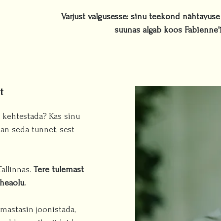
Varjust valgusesse: sinu teekond nähtavuse
suunas algab koos Fabienne'
t
 kehtestada? Kas sinu
an seda tunnet, sest
Tallinnas.
Tere tulemast
heaolu.
rmastasin joonistada,