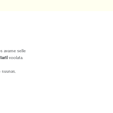
os avame selle
taril
voolata.
 suunas,