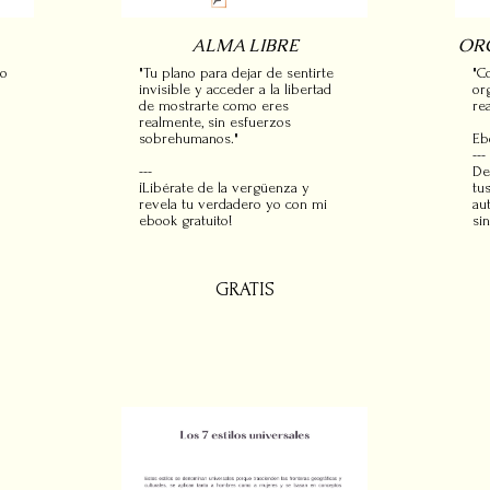
ALMA LIBRE
ORG
lo
"Tu plano para dejar de sentirte
"C
invisible y acceder a la libertad
or
de mostrarte como eres
re
realmente, sin esfuerzos
sobrehumanos."
Eb
---
---
De
¡Libérate de la vergüenza y
tu
revela tu verdadero yo con mi
au
ebook gratuito!
si
GRATIS