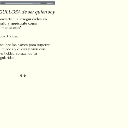
ULLOSA de ser quien soy
onvierte tus inseguridades en
gullo y muéstrate como
almente eres"
ook + video
scubre las claves para superar
s miedos y dudas y vivir con
tenticidad abrazando tu
ngularidad.
9 €