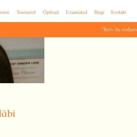
ienne
Teenused
Õpitoad
E-raamatud
Blogi
Kontakt
"Reis ilu südamesse : Paris 
läbi
!