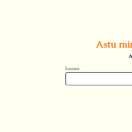
Astu mi
A
Eesnimi