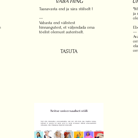
VABA HING
UH
Taasavasta end ja sära stiilselt !
"M
ja
---
ol
Vabasta end välistest
e
hinnangutest, et väljendada oma
Eb
tõelist olemust autentselt.
---
Av
om
el
om
TASUTA