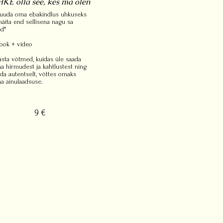
KE olla see, kes ma olen
uuda oma ebakindlus uhkuseks
 näita end sellisena nagu sa
ed"
ook + video
asta võtmed, kuidas üle saada
a hirmudest ja kahtlustest ning
ada autentselt, võttes omaks
a ainulaadsuse.
9 €