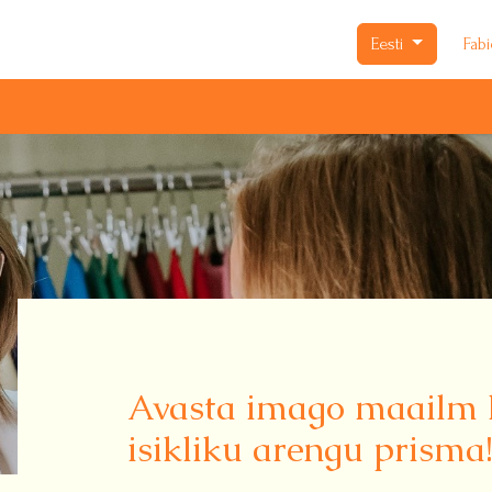
Eesti
Fab
Avasta imago maailm 
isikliku arengu prisma