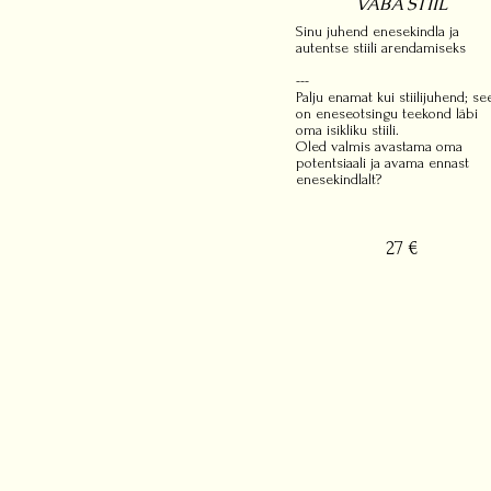
VABA STIIL
Sinu juhend enesekindla ja
autentse stiili arendamiseks
---
Palju enamat kui stiilijuhend; se
on eneseotsingu teekond läbi
oma isikliku stiili.
Oled valmis avastama oma
potentsiaali ja avama ennast
enesekindlalt?
27 €