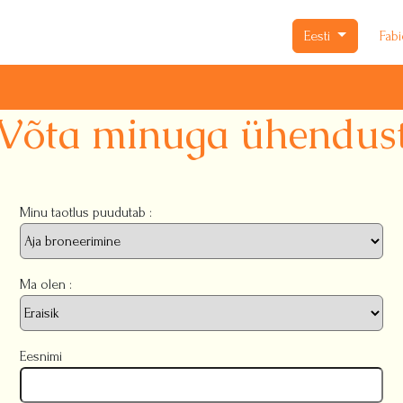
Eesti
Fab
Võta minuga ühendus
Minu taotlus puudutab :
Ma olen :
Eesnimi