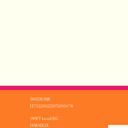
SWEDBANK
EE732200221072016678
SWIFT kood/BIC
HABAEE2X