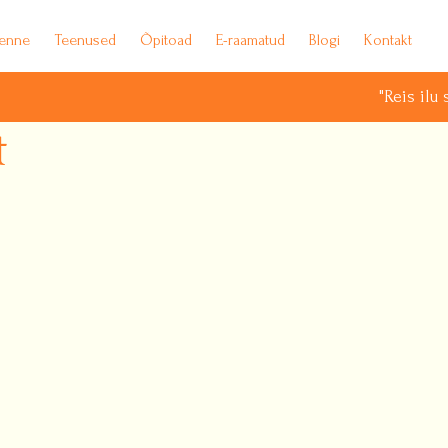
ienne
Teenused
Õpitoad
E-raamatud
Blogi
Kontakt
"Reis ilu sü
t