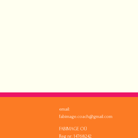
email:
fabimage.coach@gmail.com
FABIMAGE OÜ
Reg nr: 14768242