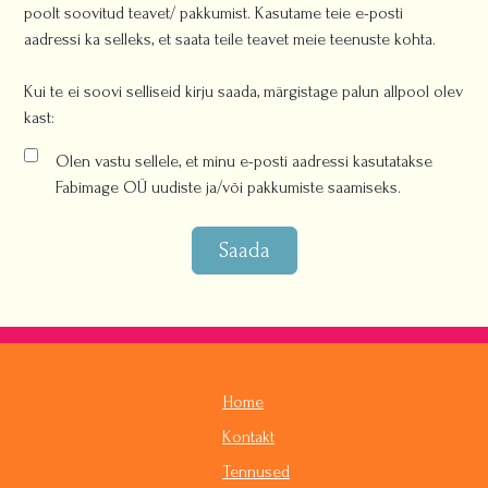
poolt soovitud teavet/ pakkumist. Kasutame teie e-posti
aadressi ka selleks, et saata teile teavet meie teenuste kohta.
Kui te ei soovi selliseid kirju saada, märgistage palun allpool olev
kast:
Olen vastu sellele, et minu e-posti aadressi kasutatakse
Fabimage OÜ uudiste ja/või pakkumiste saamiseks.
Saada
Home
Kontakt
Tennused