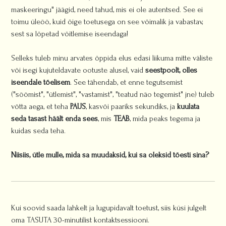
maskeeringu" jäägid, need tahud, mis ei ole autentsed. See ei
toimu üleöö, kuid õige toetusega on see võimalik ja vabastav,
sest sa lõpetad võitlemise iseendaga!
Selleks tuleb minu arvates õppida elus edasi liikuma mitte väliste
või isegi kujuteldavate ootuste alusel, vaid
seestpoolt, olles
iseendale tõelisem
. See tähendab, et enne tegutsemist
("söömist", "ütlemist", "vastamist", "teatud näo tegemist" jne) tuleb
võtta aega, et teha
PAUS
, kasvõi paariks sekundiks, ja
kuulata
seda tasast häält enda sees
, mis
TEAB
, mida peaks tegema ja
kuidas seda teha.
Niisiis, ütle mulle, mida sa muudaksid, kui sa oleksid tõesti sina?
Kui soovid saada lahkelt ja lugupidavalt toetust, siis küsi julgelt
oma TASUTA 30-minutilist kontaktsessiooni.