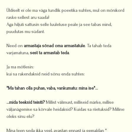
Üldiselt ei ole ma väga tundlik poeetika suhtes, mul on mõnikord
raske sellest aru saada!
Aga hiljuti sattusin selle luuletuse peale ja see tabas mind,
puudutas mu südant.
Need on
armastaja sõnad oma armastatule
. Ta tahab teda
varjamatuna,
sest ta armastab teda
.
Ja ma mõtlesin:
kui sa rakendaksid neid sõnu enda suhtes:
"Ma tahan olla puhas, vaba, vankumatu: mina ise"…
…mida teeksid teisiti?
Millist välimust, milliseid märke, millise
väljanägemise sa kõrvale heidaksid? Kuidas sa riietuksid? Milline
oleks sinu elu?
Mina teen seda ikka veel, avastan ennast ja eemaldan "