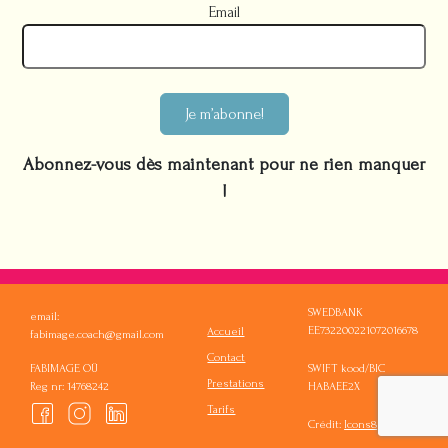
Email
Je m’abonne!
Abonnez-vous dès maintenant pour ne rien manquer
!
SWEDBANK
email:
EE732200221072016678
Accueil
fabimage.coach@gmail.com
Contact
FABIMAGE OÜ
SWIFT kood/BIC
Prestations
Reg nr: 14768242
HABAEE2X
Tarifs
Crédit:
Icons8