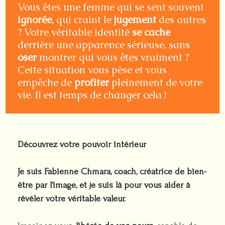
Vous êtes une femme qui se sent souvent
ignorée
, qui craint le
jugement
des autres
? Votre véritable identité
se cache
derrière une apparence sérieuse, sans
oser
montrer qui vous êtes vraiment ?
Cette situation vous pèse et vous
empêche de
profiter
pleinement de votre
vie. Il est temps de changer cela !
Découvrez votre pouvoir intérieur
Je suis Fabienne Chmara, coach, créatrice de bien-
être par l’image, et je suis là pour vous aider à
révéler votre véritable valeur.