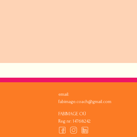
email:
fabimage.coach@gmail.com
FABIMAGE OÜ
Reg nr: 14768242