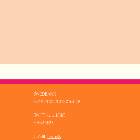
SWEDBANK
EE732200221072016678
SWIFT kood/BIC
HABAEE2X
Crédit:
Icons8