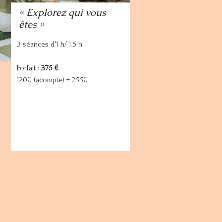
« Explorez qui vous
êtes »
3 séances d'1 h/ 1,5 h.
Forfait :
375 €
120€ (acompte) + 255€